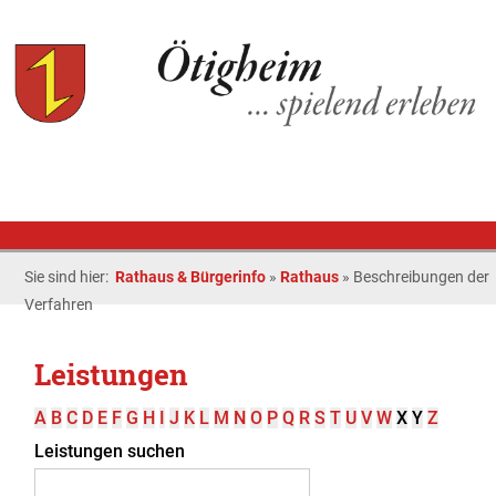
Sie sind hier:
Rathaus & Bürgerinfo
»
Rathaus
»
Beschreibungen der
Verfahren
Leistungen
A
B
C
D
E
F
G
H
I
J
K
L
M
N
O
P
Q
R
S
T
U
V
W
X
Y
Z
Leistungen suchen