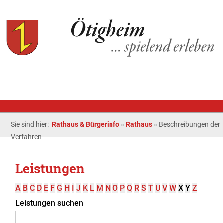
Sie sind hier:
Rathaus & Bürgerinfo
»
Rathaus
»
Beschreibungen der
Verfahren
Leistungen
A
B
C
D
E
F
G
H
I
J
K
L
M
N
O
P
Q
R
S
T
U
V
W
X
Y
Z
Leistungen suchen