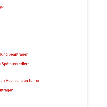
gen
ldung beantragen
 Spätaussiedlern -
hen Hochschulen führen
antragen