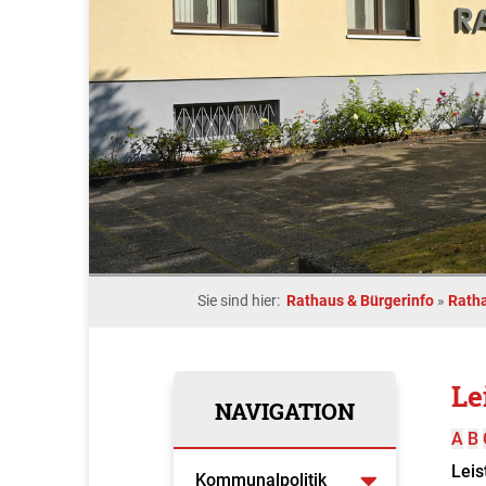
Sie sind hier:
Rathaus & Bürgerinfo
»
Rath
Le
NAVIGATION
A
B
Leis
Kommunalpolitik