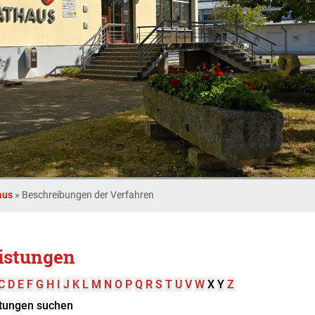
aus
»
Beschreibungen der Verfahren
istungen
C
D
E
F
G
H
I
J
K
L
M
N
O
P
Q
R
S
T
U
V
W
X
Y
Z
tungen suchen