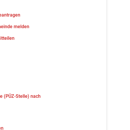
eantragen
meinde melden
tteilen
e (PÜZ-Stelle) nach
en