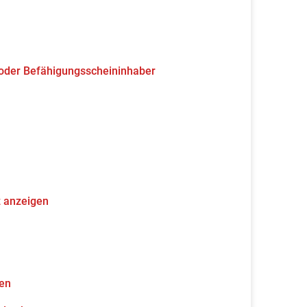
 oder Befähigungsscheininhaber
z anzeigen
gen