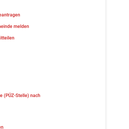
eantragen
meinde melden
tteilen
e (PÜZ-Stelle) nach
en