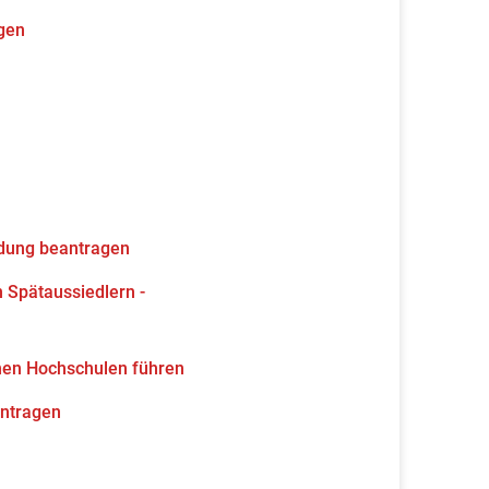
gen
ldung beantragen
 Spätaussiedlern -
hen Hochschulen führen
antragen