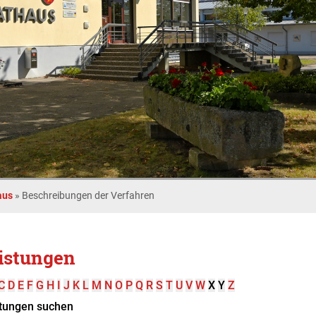
aus
»
Beschreibungen der Verfahren
istungen
C
D
E
F
G
H
I
J
K
L
M
N
O
P
Q
R
S
T
U
V
W
X
Y
Z
tungen suchen