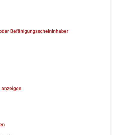
 oder Befähigungsscheininhaber
z anzeigen
gen