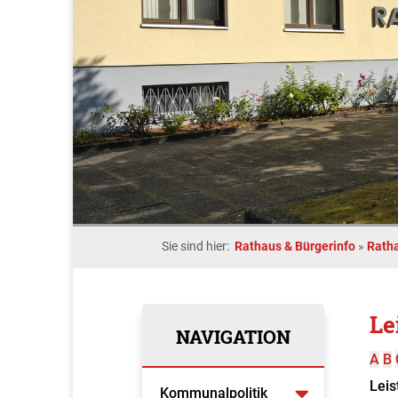
Sie sind hier:
Rathaus & Bürgerinfo
»
Rath
Le
NAVIGATION
A
B
Leis
Kommunalpolitik