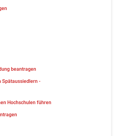
gen
ldung beantragen
 Spätaussiedlern -
hen Hochschulen führen
antragen