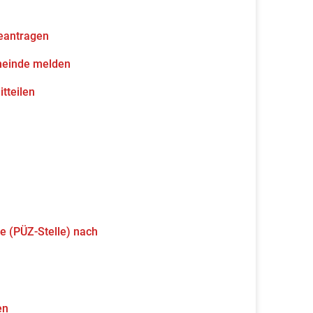
eantragen
meinde melden
tteilen
e (PÜZ-Stelle) nach
en