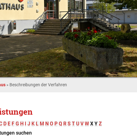
aus
»
Beschreibungen der Verfahren
istungen
C
D
E
F
G
H
I
J
K
L
M
N
O
P
Q
R
S
T
U
V
W
X
Y
Z
tungen suchen