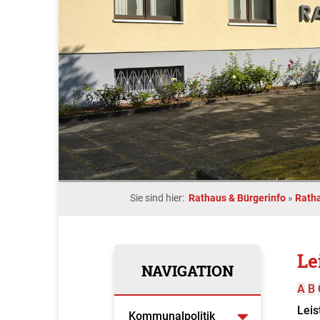
Sie sind hier:
Rathaus & Bürgerinfo
»
Rath
Le
NAVIGATION
A
B
Leis
Kommunalpolitik