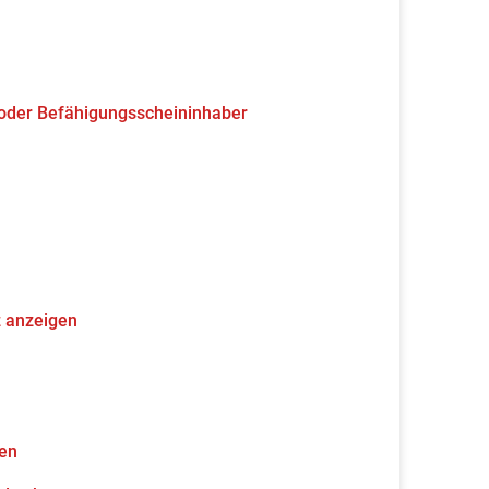
 oder Befähigungsscheininhaber
z anzeigen
gen