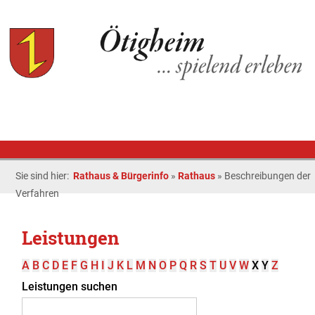
Sie sind hier:
Rathaus & Bürgerinfo
»
Rathaus
»
Beschreibungen der
Verfahren
Leistungen
A
B
C
D
E
F
G
H
I
J
K
L
M
N
O
P
Q
R
S
T
U
V
W
X
Y
Z
Leistungen suchen