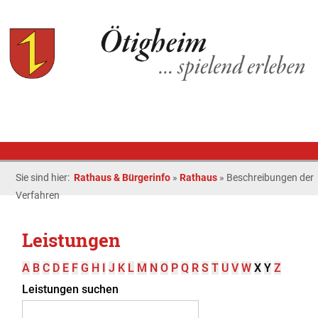
Sie sind hier:
Rathaus & Bürgerinfo
»
Rathaus
»
Beschreibungen der
Verfahren
Leistungen
A
B
C
D
E
F
G
H
I
J
K
L
M
N
O
P
Q
R
S
T
U
V
W
X
Y
Z
Leistungen suchen