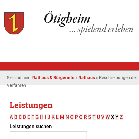
Sie sind hier:
Rathaus & Bürgerinfo
»
Rathaus
»
Beschreibungen der
Verfahren
Leistungen
A
B
C
D
E
F
G
H
I
J
K
L
M
N
O
P
Q
R
S
T
U
V
W
X
Y
Z
Leistungen suchen