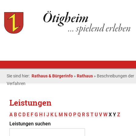
Sie sind hier:
Rathaus & Bürgerinfo
»
Rathaus
»
Beschreibungen der
Verfahren
Leistungen
A
B
C
D
E
F
G
H
I
J
K
L
M
N
O
P
Q
R
S
T
U
V
W
X
Y
Z
Leistungen suchen