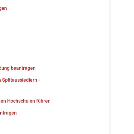
gen
ldung beantragen
 Spätaussiedlern -
hen Hochschulen führen
antragen