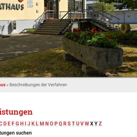
aus
»
Beschreibungen der Verfahren
istungen
C
D
E
F
G
H
I
J
K
L
M
N
O
P
Q
R
S
T
U
V
W
X
Y
Z
tungen suchen