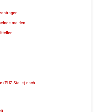
eantragen
meinde melden
tteilen
e (PÜZ-Stelle) nach
en