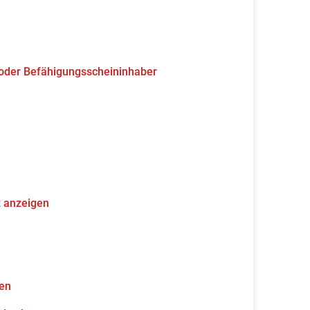
 oder Befähigungsscheininhaber
z anzeigen
gen