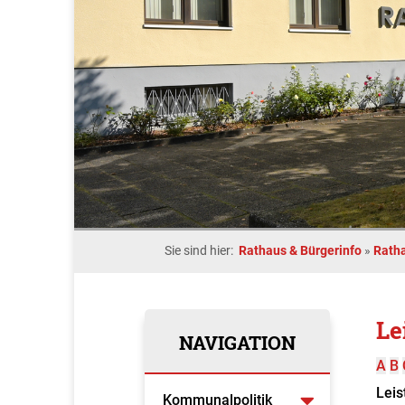
Sie sind hier:
Rathaus & Bürgerinfo
»
Rath
Le
NAVIGATION
A
B
Leis
Kommunalpolitik