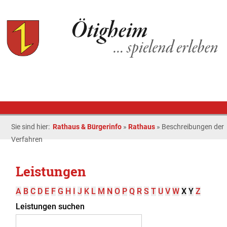
Sie sind hier:
Rathaus & Bürgerinfo
»
Rathaus
»
Beschreibungen der
Verfahren
Leistungen
A
B
C
D
E
F
G
H
I
J
K
L
M
N
O
P
Q
R
S
T
U
V
W
X
Y
Z
Leistungen suchen