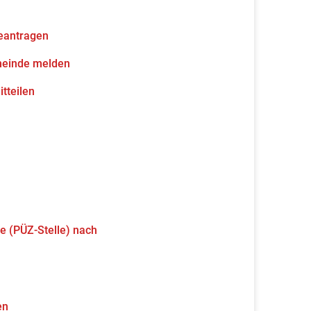
eantragen
meinde melden
tteilen
e (PÜZ-Stelle) nach
en