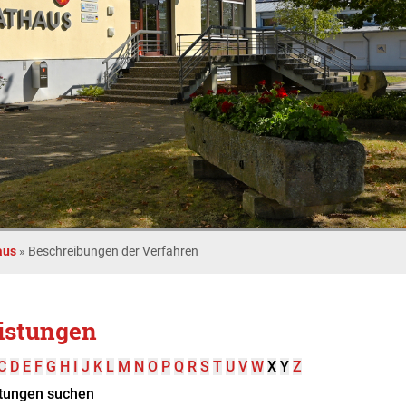
aus
»
Beschreibungen der Verfahren
istungen
C
D
E
F
G
H
I
J
K
L
M
N
O
P
Q
R
S
T
U
V
W
X
Y
Z
tungen suchen