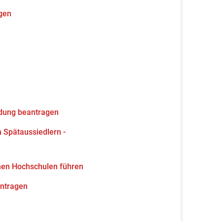
gen
ldung beantragen
 Spätaussiedlern -
hen Hochschulen führen
antragen