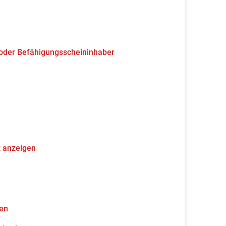
 oder Befähigungsscheininhaber
z anzeigen
gen