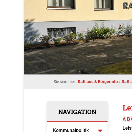
Sie sind hier:
Rathaus & Bürgerinfo
»
Rath
Le
NAVIGATION
A
B
Leis
Kommunalpolitik