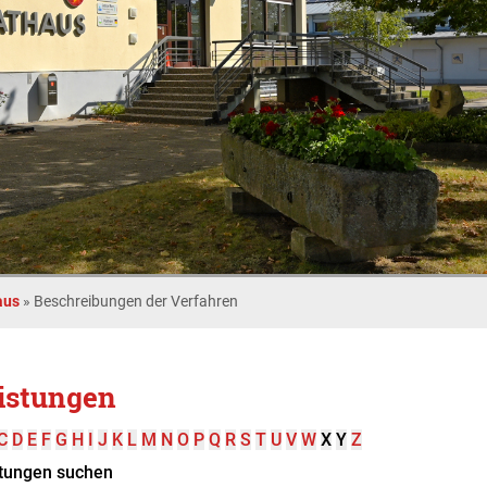
aus
»
Beschreibungen der Verfahren
istungen
C
D
E
F
G
H
I
J
K
L
M
N
O
P
Q
R
S
T
U
V
W
X
Y
Z
tungen suchen