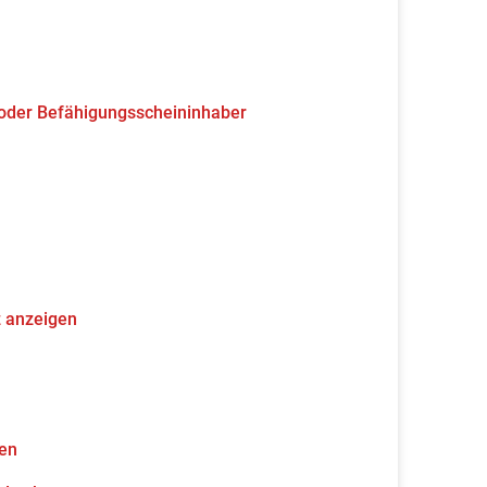
 oder Befähigungsscheininhaber
z anzeigen
gen