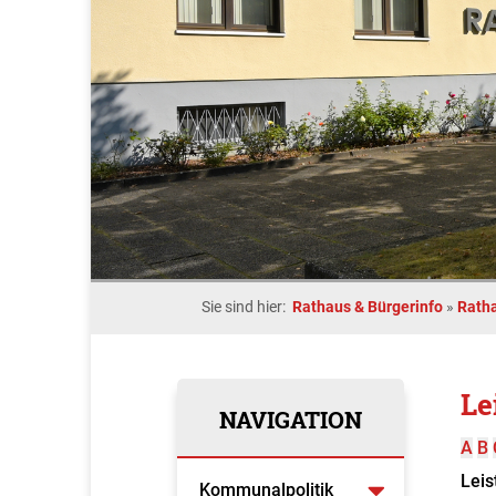
Sie sind hier:
Rathaus & Bürgerinfo
»
Rath
Le
NAVIGATION
A
B
Leis
Kommunalpolitik