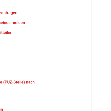
eantragen
meinde melden
tteilen
e (PÜZ-Stelle) nach
en