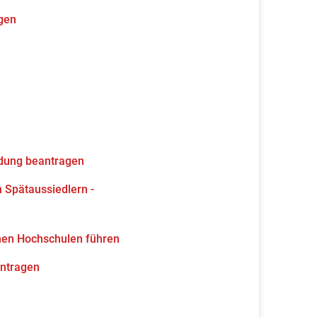
gen
ldung beantragen
 Spätaussiedlern -
hen Hochschulen führen
antragen