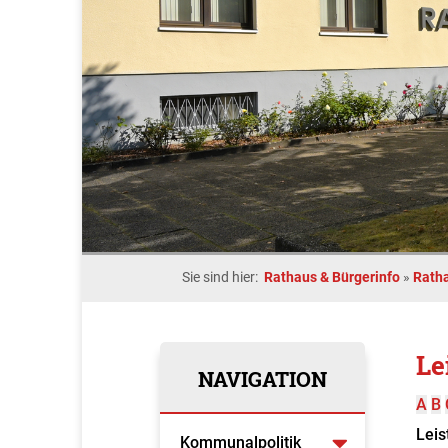
Sie sind hier:
Rathaus & Bürgerinfo
»
Rath
Le
NAVIGATION
A
B
Leis
Kommunalpolitik