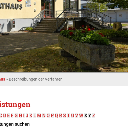
aus
»
Beschreibungen der Verfahren
istungen
C
D
E
F
G
H
I
J
K
L
M
N
O
P
Q
R
S
T
U
V
W
X
Y
Z
tungen suchen