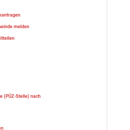
eantragen
meinde melden
tteilen
e (PÜZ-Stelle) nach
en