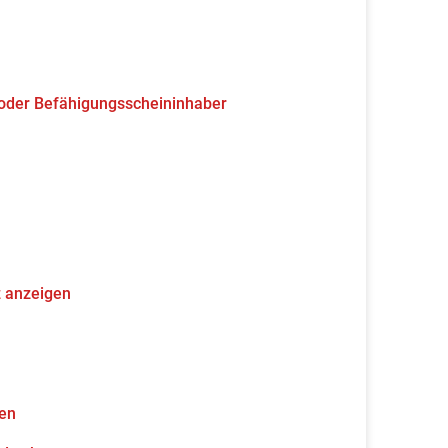
 oder Befähigungsscheininhaber
z anzeigen
gen