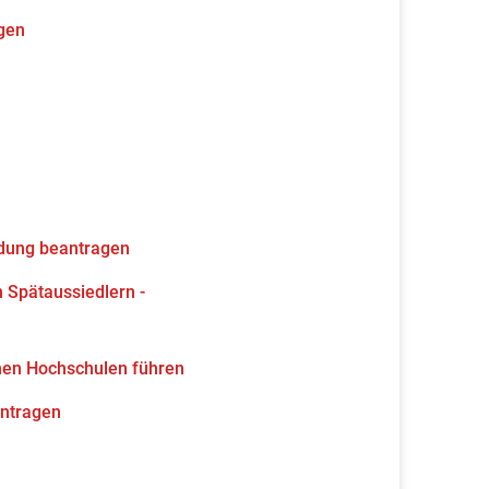
gen
ldung beantragen
 Spätaussiedlern -
hen Hochschulen führen
antragen