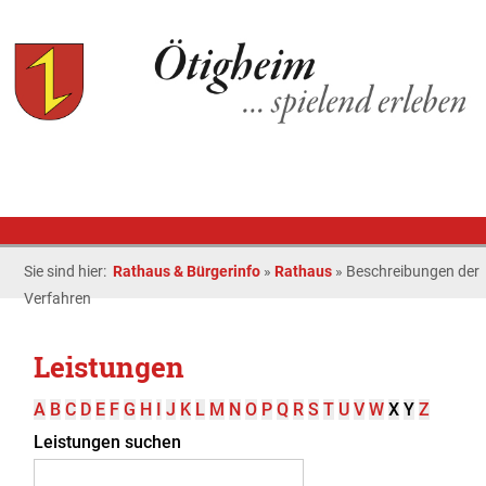
Sie sind hier:
Rathaus & Bürgerinfo
»
Rathaus
»
Beschreibungen der
Verfahren
Leistungen
A
B
C
D
E
F
G
H
I
J
K
L
M
N
O
P
Q
R
S
T
U
V
W
X
Y
Z
Leistungen suchen