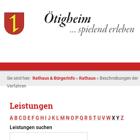
Sie sind hier:
Rathaus & Bürgerinfo
»
Rathaus
»
Beschreibungen der
Verfahren
Leistungen
A
B
C
D
E
F
G
H
I
J
K
L
M
N
O
P
Q
R
S
T
U
V
W
X
Y
Z
Leistungen suchen