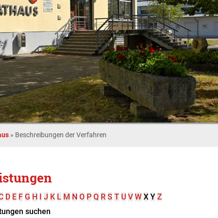
aus
»
Beschreibungen der Verfahren
istungen
C
D
E
F
G
H
I
J
K
L
M
N
O
P
Q
R
S
T
U
V
W
X
Y
Z
tungen suchen