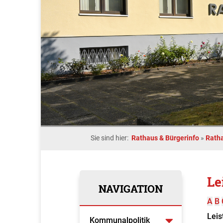
Sie sind hier:
Rathaus & Bürgerinfo
»
Rath
Le
NAVIGATION
A
B
Leis
Kommunalpolitik