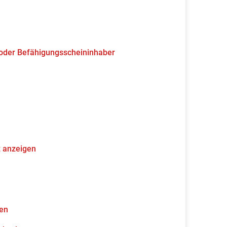
 oder Befähigungsscheininhaber
z anzeigen
gen