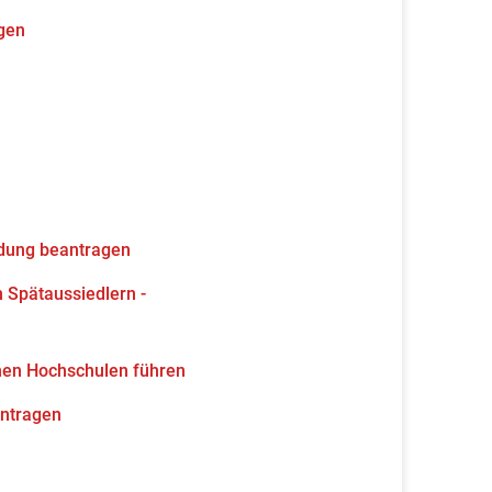
gen
ldung beantragen
 Spätaussiedlern -
hen Hochschulen führen
antragen