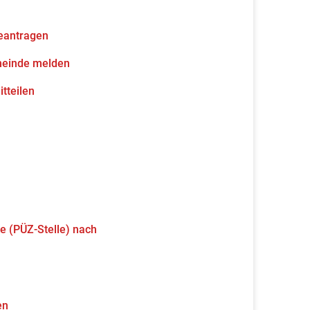
eantragen
meinde melden
tteilen
e (PÜZ-Stelle) nach
en