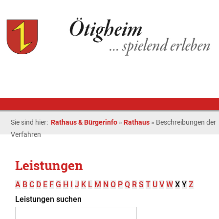
Sie sind hier:
Rathaus & Bürgerinfo
»
Rathaus
»
Beschreibungen der
Verfahren
Leistungen
A
B
C
D
E
F
G
H
I
J
K
L
M
N
O
P
Q
R
S
T
U
V
W
X
Y
Z
Leistungen suchen