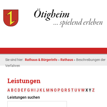
Sie sind hier:
Rathaus & Bürgerinfo
»
Rathaus
»
Beschreibungen der
Verfahren
Leistungen
A
B
C
D
E
F
G
H
I
J
K
L
M
N
O
P
Q
R
S
T
U
V
W
X
Y
Z
Leistungen suchen