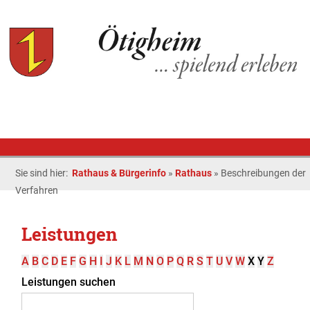
Sie sind hier:
Rathaus & Bürgerinfo
»
Rathaus
»
Beschreibungen der
Verfahren
Leistungen
A
B
C
D
E
F
G
H
I
J
K
L
M
N
O
P
Q
R
S
T
U
V
W
X
Y
Z
Leistungen suchen