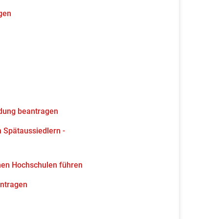
gen
ldung beantragen
 Spätaussiedlern -
hen Hochschulen führen
antragen