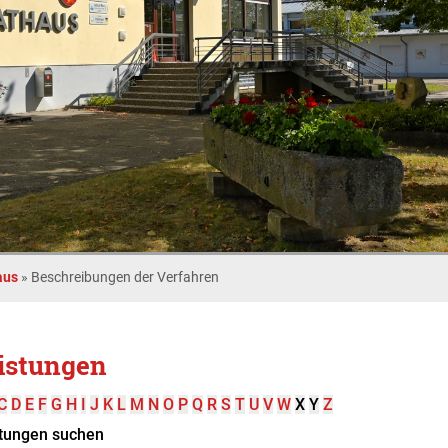
aus
»
Beschreibungen der Verfahren
istungen
C
D
E
F
G
H
I
J
K
L
M
N
O
P
Q
R
S
T
U
V
W
X
Y
Z
tungen suchen