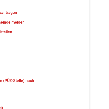
eantragen
meinde melden
tteilen
e (PÜZ-Stelle) nach
en