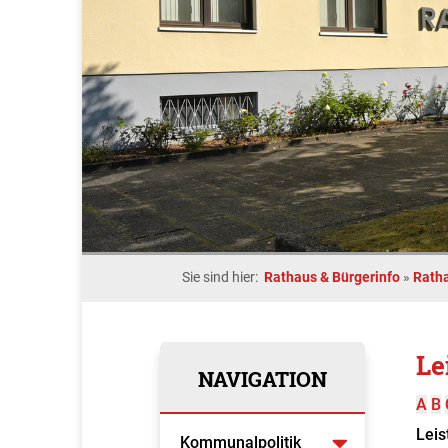
Sie sind hier:
Rathaus & Bürgerinfo
»
Rath
Le
NAVIGATION
A
B
Leis
Kommunalpolitik