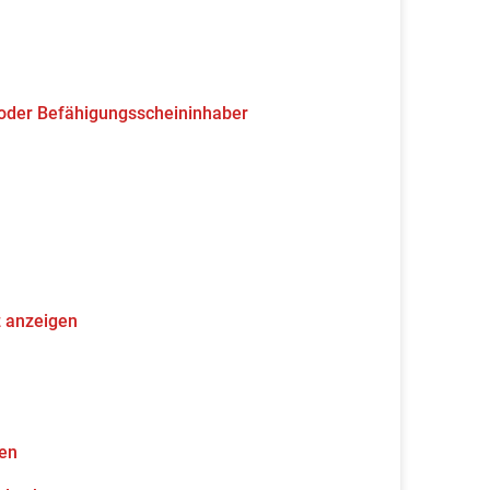
 oder Befähigungsscheininhaber
z anzeigen
gen