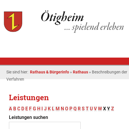
Sie sind hier:
Rathaus & Bürgerinfo
»
Rathaus
»
Beschreibungen der
Verfahren
Leistungen
A
B
C
D
E
F
G
H
I
J
K
L
M
N
O
P
Q
R
S
T
U
V
W
X
Y
Z
Leistungen suchen