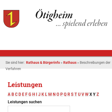
Sie sind hier:
Rathaus & Bürgerinfo
»
Rathaus
»
Beschreibungen der
Verfahren
Leistungen
A
B
C
D
E
F
G
H
I
J
K
L
M
N
O
P
Q
R
S
T
U
V
W
X
Y
Z
Leistungen suchen