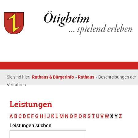
Sie sind hier:
Rathaus & Bürgerinfo
»
Rathaus
»
Beschreibungen der
Verfahren
Leistungen
A
B
C
D
E
F
G
H
I
J
K
L
M
N
O
P
Q
R
S
T
U
V
W
X
Y
Z
Leistungen suchen