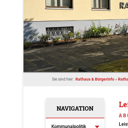
Sie sind hier:
Rathaus & Bürgerinfo
»
Rath
Le
NAVIGATION
A
B
Leis
Kommunalpolitik