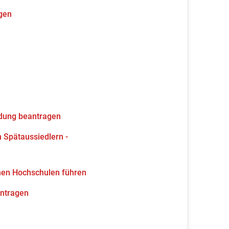
gen
ldung beantragen
 Spätaussiedlern -
hen Hochschulen führen
antragen