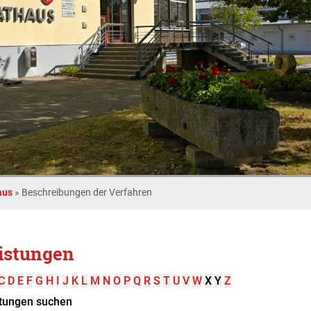
aus
»
Beschreibungen der Verfahren
istungen
C
D
E
F
G
H
I
J
K
L
M
N
O
P
Q
R
S
T
U
V
W
X
Y
Z
tungen suchen