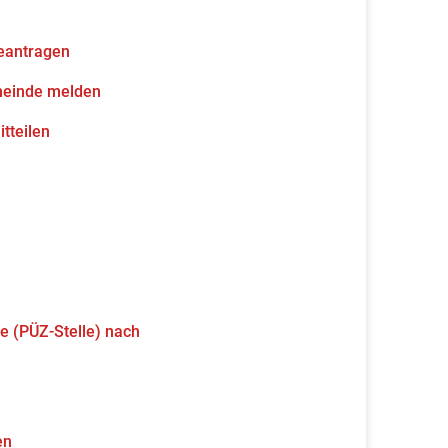
eantragen
meinde melden
tteilen
e (PÜZ-Stelle) nach
en