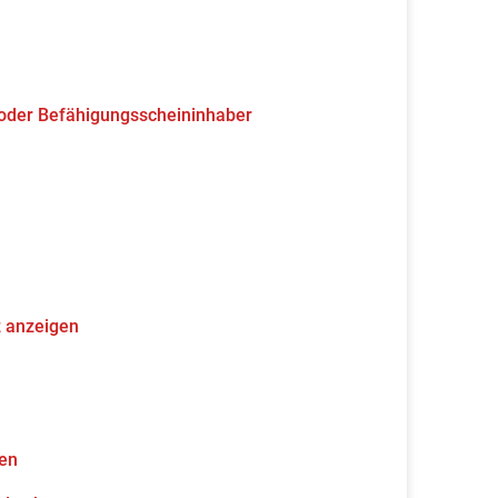
 oder Befähigungsscheininhaber
z anzeigen
gen