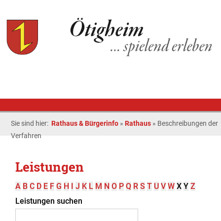
Sie sind hier:
Rathaus & Bürgerinfo
»
Rathaus
»
Beschreibungen der
Verfahren
Leistungen
A
B
C
D
E
F
G
H
I
J
K
L
M
N
O
P
Q
R
S
T
U
V
W
X
Y
Z
Leistungen suchen