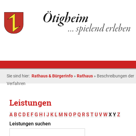
Sie sind hier:
Rathaus & Bürgerinfo
»
Rathaus
»
Beschreibungen der
Verfahren
Leistungen
A
B
C
D
E
F
G
H
I
J
K
L
M
N
O
P
Q
R
S
T
U
V
W
X
Y
Z
Leistungen suchen