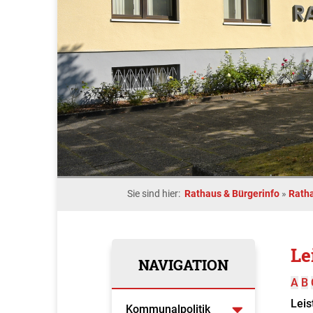
Sie sind hier:
Rathaus & Bürgerinfo
»
Rath
Le
NAVIGATION
A
B
Leis
Kommunalpolitik