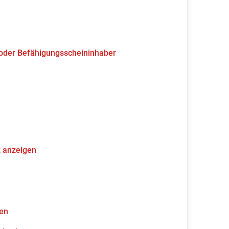
 oder Befähigungsscheininhaber
z anzeigen
gen