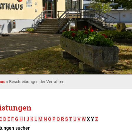
aus
»
Beschreibungen der Verfahren
istungen
C
D
E
F
G
H
I
J
K
L
M
N
O
P
Q
R
S
T
U
V
W
X
Y
Z
tungen suchen