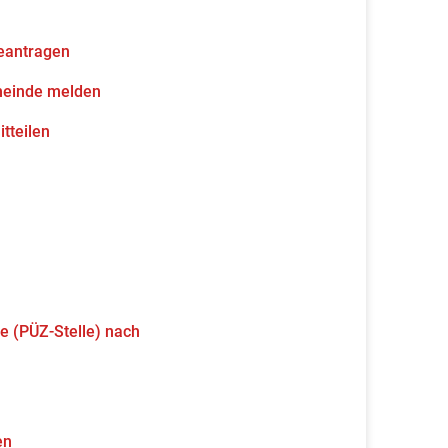
eantragen
meinde melden
tteilen
e (PÜZ-Stelle) nach
en