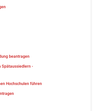
gen
ldung beantragen
 Spätaussiedlern -
hen Hochschulen führen
antragen