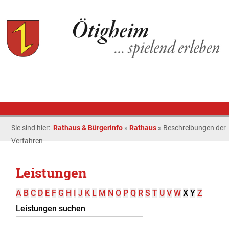
Sie sind hier:
Rathaus & Bürgerinfo
»
Rathaus
»
Beschreibungen der
Verfahren
Leistungen
A
B
C
D
E
F
G
H
I
J
K
L
M
N
O
P
Q
R
S
T
U
V
W
X
Y
Z
Leistungen suchen