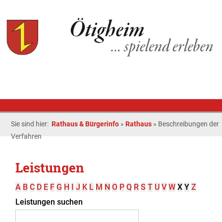
Sie sind hier:
Rathaus & Bürgerinfo
»
Rathaus
»
Beschreibungen der
Verfahren
Leistungen
A
B
C
D
E
F
G
H
I
J
K
L
M
N
O
P
Q
R
S
T
U
V
W
X
Y
Z
Leistungen suchen