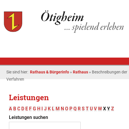
Sie sind hier:
Rathaus & Bürgerinfo
»
Rathaus
»
Beschreibungen der
Verfahren
Leistungen
A
B
C
D
E
F
G
H
I
J
K
L
M
N
O
P
Q
R
S
T
U
V
W
X
Y
Z
Leistungen suchen