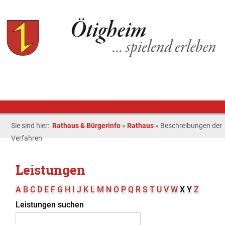
Sie sind hier:
Rathaus & Bürgerinfo
»
Rathaus
»
Beschreibungen der
Verfahren
Leistungen
A
B
C
D
E
F
G
H
I
J
K
L
M
N
O
P
Q
R
S
T
U
V
W
X
Y
Z
Leistungen suchen