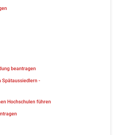
gen
ldung beantragen
 Spätaussiedlern -
hen Hochschulen führen
antragen