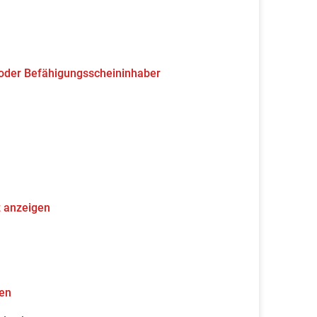
 oder Befähigungsscheininhaber
z anzeigen
gen