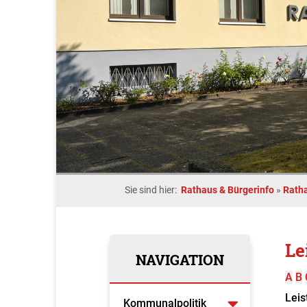
Sie sind hier:
Rathaus & Bürgerinfo
»
Rath
Le
NAVIGATION
A
B
Leis
Kommunalpolitik