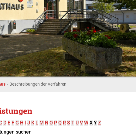
aus
»
Beschreibungen der Verfahren
istungen
C
D
E
F
G
H
I
J
K
L
M
N
O
P
Q
R
S
T
U
V
W
X
Y
Z
tungen suchen