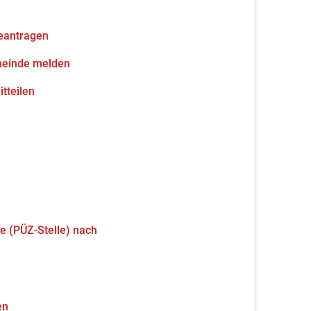
eantragen
meinde melden
tteilen
e (PÜZ-Stelle) nach
en