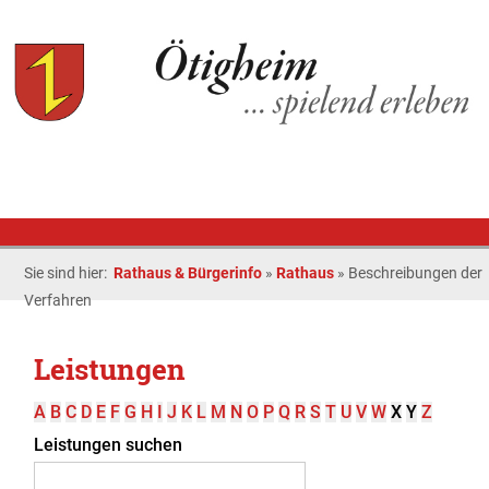
Sie sind hier:
Rathaus & Bürgerinfo
»
Rathaus
»
Beschreibungen der
Verfahren
Leistungen
A
B
C
D
E
F
G
H
I
J
K
L
M
N
O
P
Q
R
S
T
U
V
W
X
Y
Z
Leistungen suchen