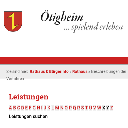
Sie sind hier:
Rathaus & Bürgerinfo
»
Rathaus
»
Beschreibungen der
Verfahren
Leistungen
A
B
C
D
E
F
G
H
I
J
K
L
M
N
O
P
Q
R
S
T
U
V
W
X
Y
Z
Leistungen suchen