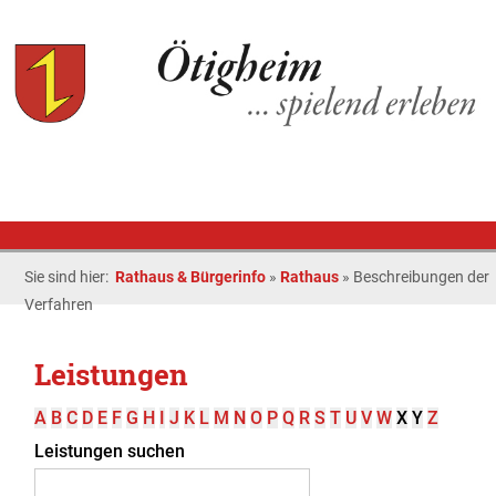
Sie sind hier:
Rathaus & Bürgerinfo
»
Rathaus
»
Beschreibungen der
Verfahren
Leistungen
A
B
C
D
E
F
G
H
I
J
K
L
M
N
O
P
Q
R
S
T
U
V
W
X
Y
Z
Leistungen suchen