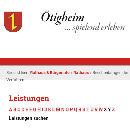
Sie sind hier:
Rathaus & Bürgerinfo
»
Rathaus
»
Beschreibungen der
Verfahren
Leistungen
A
B
C
D
E
F
G
H
I
J
K
L
M
N
O
P
Q
R
S
T
U
V
W
X
Y
Z
Leistungen suchen