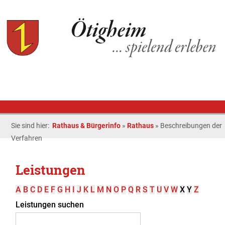
Sie sind hier:
Rathaus & Bürgerinfo
»
Rathaus
»
Beschreibungen der
Verfahren
Leistungen
A
B
C
D
E
F
G
H
I
J
K
L
M
N
O
P
Q
R
S
T
U
V
W
X
Y
Z
Leistungen suchen