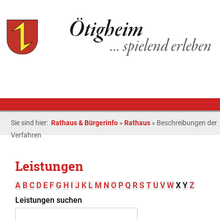
Sie sind hier:
Rathaus & Bürgerinfo
»
Rathaus
»
Beschreibungen der
Verfahren
Leistungen
A
B
C
D
E
F
G
H
I
J
K
L
M
N
O
P
Q
R
S
T
U
V
W
X
Y
Z
Leistungen suchen