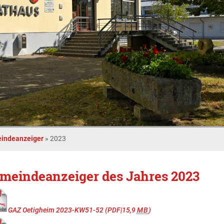
indeanzeiger
»
2023
meindeanzeiger des Jahres 2023
GAZ Oetigheim 2023-KW51-52
(PDF|15,9
MB
)