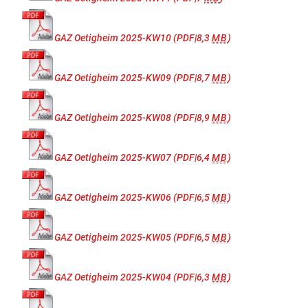
GAZ Oetigheim 2025-KW10
(PDF|8,3
MB
)
GAZ Oetigheim 2025-KW09
(PDF|8,7
MB
)
GAZ Oetigheim 2025-KW08
(PDF|8,9
MB
)
GAZ Oetigheim 2025-KW07
(PDF|6,4
MB
)
GAZ Oetigheim 2025-KW06
(PDF|6,5
MB
)
GAZ Oetigheim 2025-KW05
(PDF|6,5
MB
)
GAZ Oetigheim 2025-KW04
(PDF|6,3
MB
)