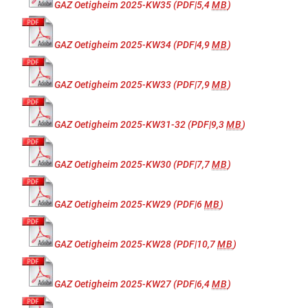
GAZ Oetigheim 2025-KW35
(PDF|5,4
MB
)
GAZ Oetigheim 2025-KW34
(PDF|4,9
MB
)
GAZ Oetigheim 2025-KW33
(PDF|7,9
MB
)
GAZ Oetigheim 2025-KW31-32
(PDF|9,3
MB
)
GAZ Oetigheim 2025-KW30
(PDF|7,7
MB
)
GAZ Oetigheim 2025-KW29
(PDF|6
MB
)
GAZ Oetigheim 2025-KW28
(PDF|10,7
MB
)
GAZ Oetigheim 2025-KW27
(PDF|6,4
MB
)