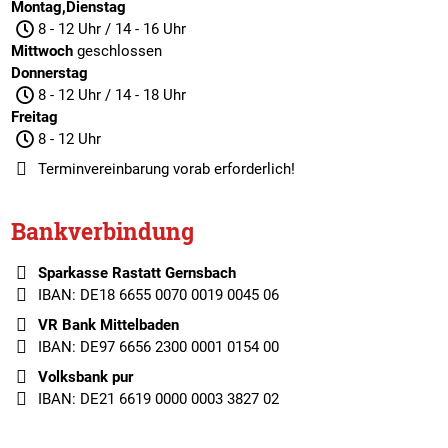
Montag,Dienstag
8 - 12 Uhr / 14 - 16 Uhr
Mittwoch
geschlossen
Donnerstag
8 - 12 Uhr / 14 - 18 Uhr
Freitag
8 - 12 Uhr
Terminvereinbarung
vorab erforderlich!
Bankverbindung
Sparkasse Rastatt Gernsbach
IBAN: DE18 6655 0070 0019 0045 06
VR Bank Mittelbaden
IBAN: DE97 6656 2300 0001 0154 00
Volksbank pur
IBAN: DE21 6619 0000 0003 3827 02