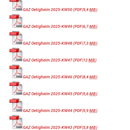
GAZ Oetigheim 2025-KW50
(PDF|5,4
MB
)
GAZ Oetigheim 2025-KW49
(PDF|6,7
MB
)
GAZ Oetigheim 2025-KW48
(PDF|7,3
MB
)
GAZ Oetigheim 2025-KW47
(PDF|12
MB
)
GAZ Oetigheim 2025-KW46
(PDF|8,4
MB
)
GAZ Oetigheim 2025-KW45
(PDF|5,6
MB
)
GAZ Oetigheim 2025-KW44
(PDF|5,9
MB
)
GAZ Oetigheim 2025-KW43
(PDF|5,8
MB
)