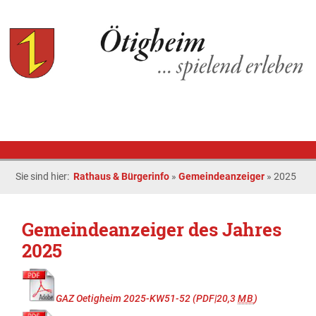
Sie sind hier:
Rathaus & Bürgerinfo
»
Gemeindeanzeiger
»
2025
Gemeindeanzeiger des Jahres
2025
GAZ Oetigheim 2025-KW51-52
(PDF|20,3
MB
)