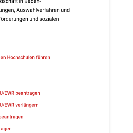
ndschaft in Baden-
zungen, Auswahlverfahren und
Förderungen und sozialen
hen Hochschulen führen
 EU/EWR beantragen
 EU/EWR verlängern
beantragen
ragen