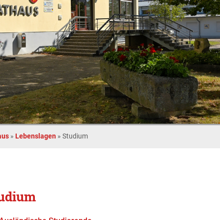
aus
»
Lebenslagen
»
Studium
udium