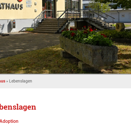
aus
»
Lebenslagen
benslagen
Adoption