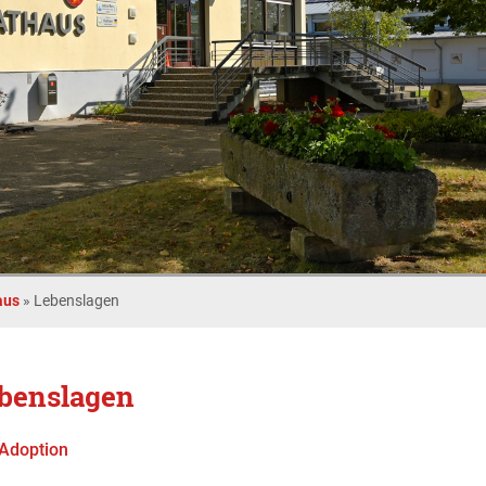
aus
»
Lebenslagen
benslagen
Adoption