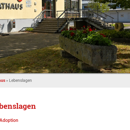
aus
»
Lebenslagen
benslagen
Adoption