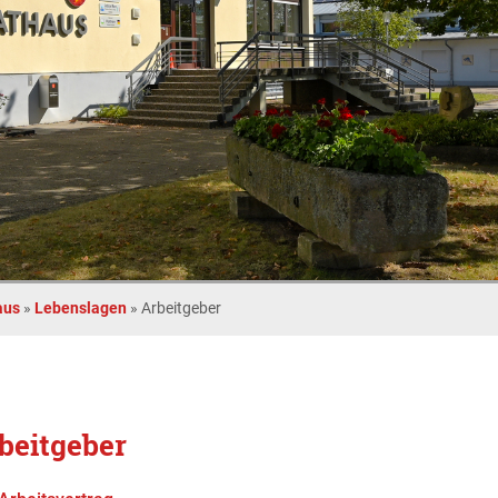
aus
»
Lebenslagen
»
Arbeitgeber
beitgeber