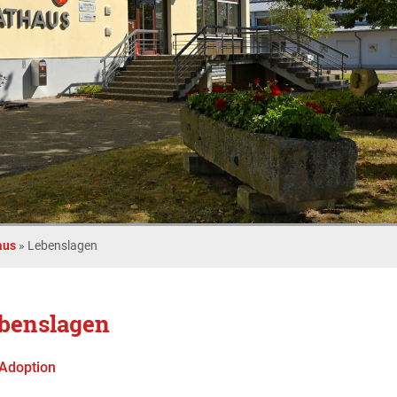
aus
»
Lebenslagen
benslagen
Adoption