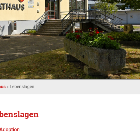
aus
»
Lebenslagen
benslagen
Adoption