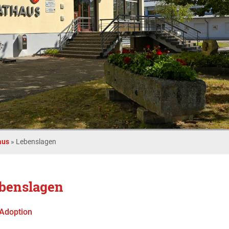
aus
»
Lebenslagen
benslagen
Adoption