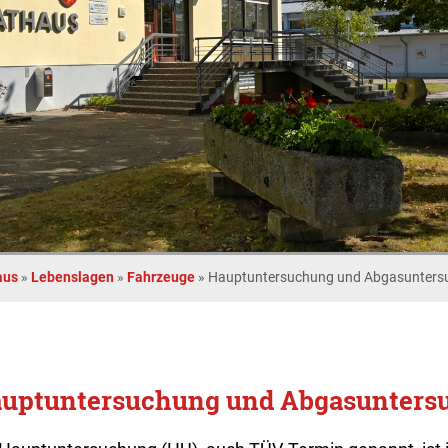
aus
»
Lebenslagen
»
Fahrzeuge
»
Hauptuntersuchung und Abgasunters
uptuntersuchung und Abgasunters