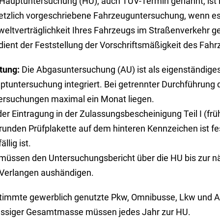
 Hauptuntersuchung (HU), auch TÜV-Termin genannt, ist i
etzlich vorgeschriebene Fahrzeuguntersuchung, wenn es
eltverträglichkeit Ihres Fahrzeugs im Straßenverkehr ge
dient der Feststellung der Vorschriftsmäßigkeit des Fahr
tung:
Die Abgasuntersuchung (AU) ist als eigenständiges
ptuntersuchung integriert. Bei getrennter Durchführung 
ersuchungen maximal ein Monat liegen.
er Eintragung in der Zulassungsbescheinigung Teil I (fr
 runden Prüfplakette auf dem hinteren Kennzeichen ist fe
ällig ist.
 müssen den Untersuchungsbericht über die HU bis zur 
 Verlangen aushändigen.
timmte gewerblich genutzte Pkw, Omnibusse, Lkw und A
ässiger Gesamtmasse müssen jedes Jahr zur HU.