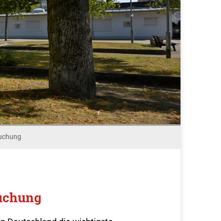
uchung
uchung