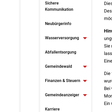
Sichere
Dies
Kommunikation
Des
möc
Neubürgerinfo
Hin
Wasserversorgung
ungü
Sie
Abfallentsorgung
las
Eine
Gemeindewald
Die
Finanzen & Steuern
wur
Bei
Gemeindeanzeiger
Mon
Ein
Karriere