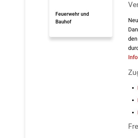
Ve
Feuerwehr und
Neu
Bauhof
Dan
den
durc
Inf
Zu
Fr