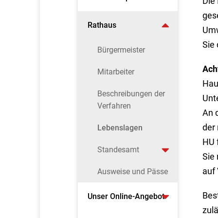
Die
ges
Rathaus
Umw
Sie 
Bürgermeister
Ach
Mitarbeiter
Hau
Beschreibungen der
Unt
Verfahren
An d
der
Lebenslagen
HU f
Standesamt
Sie
auf
Ausweise und Pässe
Bes
Unser Online-Angebot
zul